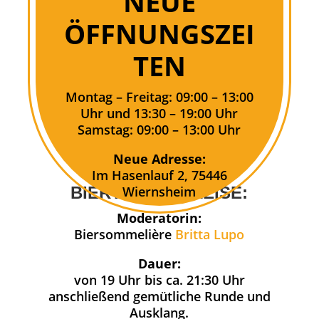
NEUE
ÖFFNUNGSZEI
NEUES JAHR, NEUE
TEN
BIERE – DIE REISE
GEHT WEITER!
Montag – Freitag: 09:00 – 13:00
Uhr und 13:30 – 19:00 Uhr
Samstag: 09:00 – 13:00 Uhr
Neue Adresse:
Im Hasenlauf 2, 75446
BIERTASTING-REISE:
Wiernsheim
Moderatorin:
Biersommelière
Britta Lupo
Dauer:
von 19 Uhr bis ca. 21:30 Uhr
anschließend gemütliche Runde und
Ausklang.